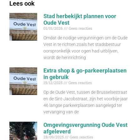
Lees ook
Stad herbekijkt plannen voor
Oude Vest
01/01/2026
Geen reacties
Omdat de nodige vergunningen om de Oude
Vest in te richten zoals het stadsbestuur
oorspronkelijk voor ogen had uitblijven,
wordt de herinrichting
Extra shop & go-parkeerplaatsen
in gebruik
19/12/2025
Geen reacties
Op de Oude Vest, tussen de Brusselsestraat
en de Sint-Jacobstraat, zijn het voorbije jaar
46 langse parkeerplaatsen aangelegd ter
vervanging van de
Omgevingsvergunning Oude Vest
afgeleverd
28/09/2025
Geen reacties