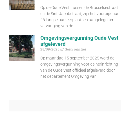
Op de Oude Vest, tussen de Brusselsestraat
en de Sint-Jacobstraat, zijn het voorbije jaar
46 langse parkeerplaatsen aangelegd ter
vervanging van de
Omgevingsvergunning Oude Vest
afgeleverd
28/09/2025
Geen reacties
Op maandag 15 september 2025 werd de
omgevingsvergunning voor de herinrichting
van de Oude Vest officieel afgeleverd door
het departement Omgeving van