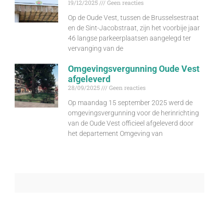
19/12/2025
Geen reacties
Op de Oude Vest, tussen de Brusselsestraat
en de Sint-Jacobstraat, zijn het voorbije jaar
46 langse parkeerplaatsen aangelegd ter
vervanging van de
Omgevingsvergunning Oude Vest
afgeleverd
28/09/2025
Geen reacties
Op maandag 15 september 2025 werd de
omgevingsvergunning voor de herinrichting
van de Oude Vest officieel afgeleverd door
het departement Omgeving van