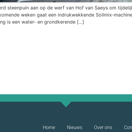
d steenpuin aan op de werf van Hof van Saeys om tijdelij
e komende weken gaat een indrukwekkende Soilmix-machin
ing is een water- en grondkerende […]
Home
Nieuws
Over ons
Con