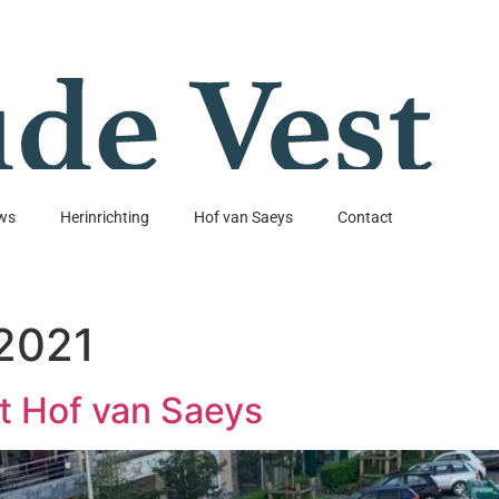
ws
Herinrichting
Hof van Saeys
Contact
 2021
t Hof van Saeys