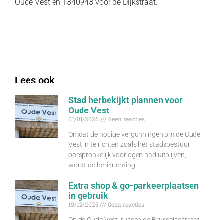
Oude Vest en 1340943 voor de Dijkstraat.
Lees ook
Stad herbekijkt plannen voor
Oude Vest
01/01/2026
Geen reacties
Omdat de nodige vergunningen om de Oude
Vest in te richten zoals het stadsbestuur
oorspronkelijk voor ogen had uitblijven,
wordt de herinrichting
Extra shop & go-parkeerplaatsen
in gebruik
19/12/2025
Geen reacties
Op de Oude Vest, tussen de Brusselsestraat