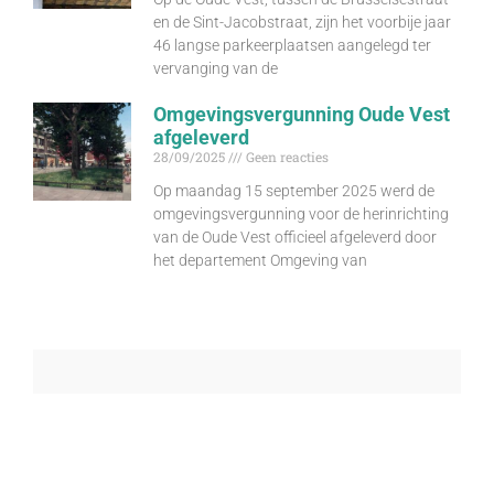
en de Sint-Jacobstraat, zijn het voorbije jaar
46 langse parkeerplaatsen aangelegd ter
vervanging van de
Omgevingsvergunning Oude Vest
afgeleverd
28/09/2025
Geen reacties
Op maandag 15 september 2025 werd de
omgevingsvergunning voor de herinrichting
van de Oude Vest officieel afgeleverd door
het departement Omgeving van